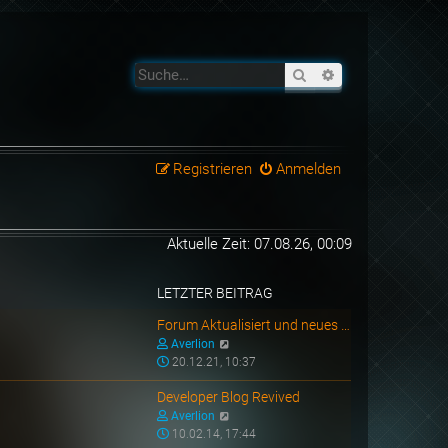
Suche
Erweiterte Suche
Registrieren
Anmelden
Aktuelle Zeit: 07.08.26, 00:09
LETZTER BEITRAG
Forum Aktualisiert und neues …
N
Averlion
e
20.12.21, 10:37
u
e
Developer Blog Revived
s
N
Averlion
t
e
10.02.14, 17:44