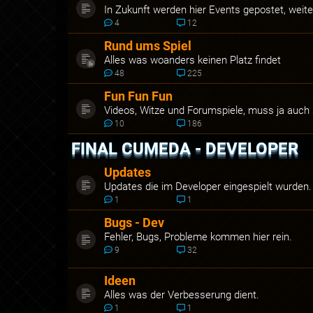
In Zukunft werden hier Events gepostet, weit
4
12
Rund ums Spiel
Alles was woanders keinen Platz findet
48
225
Fun Fun Fun
Videos, Witze und Forumspiele, muss ja auch
10
186
FINAL CUMEDA - DEVELOPER
Updates
Updates die im Developer eingespielt wurden. 
1
1
Bugs - Dev
Fehler, Bugs, Probleme kommen hier rein.
9
32
Ideen
Alles was der Verbesserung dient.
1
1