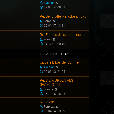
N
s
Averlion
B
a
e
t
22.04.14, 08:58
e
g
u
e
i
e
r
Re: Der große Marktbericht -…
t
N
s
B
Zorap
r
e
t
e
02.01.17, 13:11
a
u
e
i
g
e
r
t
Re: Für alle die es noch nich…
s
N
B
r
Zorap
t
e
e
a
14.12.21, 20:49
e
u
i
g
r
e
t
LETZTER BEITRAG
B
s
r
e
t
a
Update Bilder der Schiffe
i
e
g
N
Averlion
t
r
e
12.08.13, 21:04
r
B
u
a
e
e
Re: SIE WURDEN ALS
SPAMBOT EI…
g
i
s
N
t
t
doran7
e
r
e
16.11.16, 16:05
u
a
r
Neue Welt
e
g
B
N
Perplext
s
e
e
18.04.14, 13:39
t
i