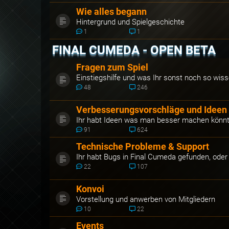
Wie alles begann
Hintergrund und Spielgeschichte
1
1
FINAL CUMEDA - OPEN BETA
Fragen zum Spiel
Einstiegshilfe und was Ihr sonst noch so wiss
48
246
Verbesserungsvorschläge und Ideen
Ihr habt Ideen was man besser machen könnte 
91
624
Technische Probleme & Support
Ihr habt Bugs in Final Cumeda gefunden, oder
22
107
Konvoi
Vorstellung und anwerben von Mitgliedern
10
22
Events