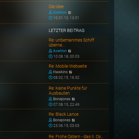
e
u
r
e
Die Idee
B
s
N
Averlion
e
t
e
10.01.10, 13:51
i
e
u
t
r
e
LETZTER BEITRAG
r
B
s
a
e
t
Re: unbemanntes Schiff
überne…
g
i
e
N
t
r
Averlion
e
r
B
10.08.18, 00:03
u
a
e
Re: Mobile Webseite
e
g
i
N
Hawkins
s
t
e
08.02.15, 16:32
t
r
u
e
a
e
Re: Keine Punkte für
r
g
Ausbauten
s
B
N
t
Bonejones
e
e
e
07.08.15, 22:49
i
u
r
t
Re: Black Lance
e
B
r
N
Bonejones
s
e
a
e
23.06.15, 03:03
t
i
g
u
e
t
e
Re: Frohe Ostern - das II. Os…
r
r