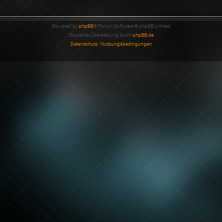
Powered by
phpBB
® Forum Software © phpBB Limited
Deutsche Übersetzung durch
phpBB.de
Datenschutz
|
Nutzungsbedingungen