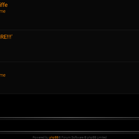
iffe
ame
E!!!'
ame
Powered by
phpBB
® Forum Software © phpBB Limited