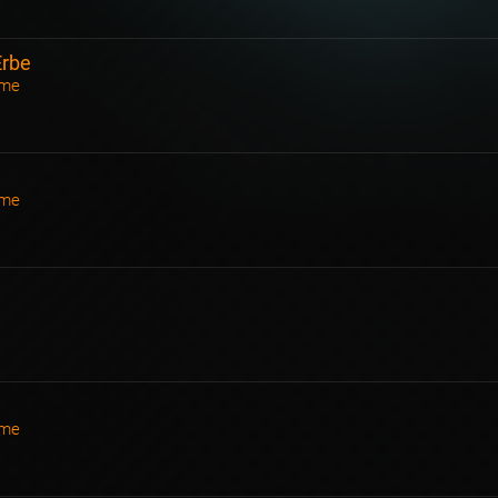
Erbe
ame
ame
ame