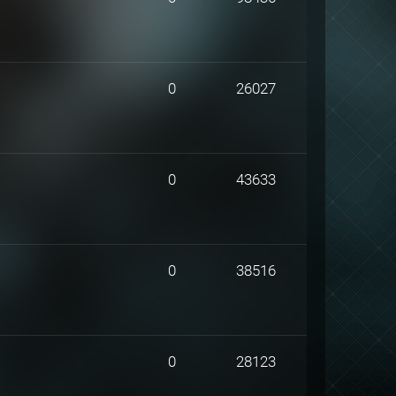
0
26027
0
43633
0
38516
0
28123