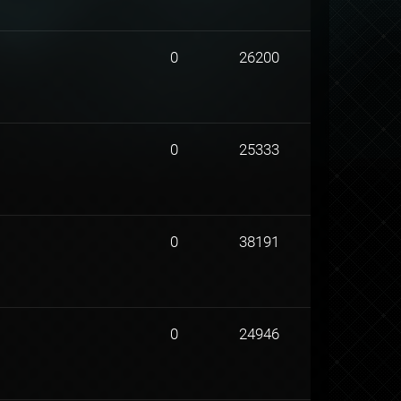
0
26200
0
25333
0
38191
0
24946