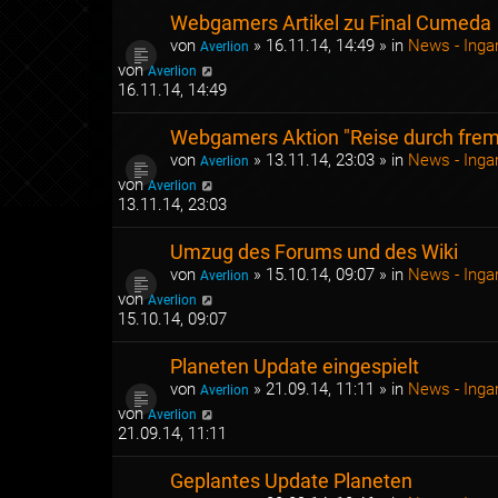
Webgamers Artikel zu Final Cumeda
von
»
16.11.14, 14:49
» in
News - Ing
Averlion
von
Averlion
16.11.14, 14:49
Webgamers Aktion "Reise durch frem
von
»
13.11.14, 23:03
» in
News - Ing
Averlion
von
Averlion
13.11.14, 23:03
Umzug des Forums und des Wiki
von
»
15.10.14, 09:07
» in
News - Ing
Averlion
von
Averlion
15.10.14, 09:07
Planeten Update eingespielt
von
»
21.09.14, 11:11
» in
News - Ing
Averlion
von
Averlion
21.09.14, 11:11
Geplantes Update Planeten