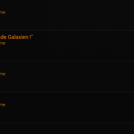
ame
de Galaxien !"
ame
ame
ame