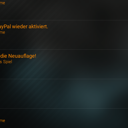
ame
Pal wieder aktiviert.
ame
 die Neuauflage!
 Spiel
ame