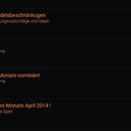
ndelsbeschränkugen
ungsvorschläge und Ideen
ame
Monats nominiert
ame
s Monats April 2014 !
 Spiel