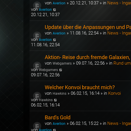
von
»
20.12.21, 10:37
» in
News - Ing
Averlion
von
Averlion
20.12.21, 10:37
Update über die Anpassungen und Pay
von
»
11.08.16, 22:54
» in
News - Ing
Averlion
von
Averlion
11.08.16, 22:54
Aktion- Reise durch fremde Galaxien,
von
»
09.07.16, 22:56
» in
Rund ums
Webgamers
von
Webgamers
09.07.16, 22:56
Welcher Konvoi braucht mich?
von
»
06.02.15, 16:14
» in
Konvoi
Hawkins
von
Hawkins
06.02.15, 16:14
Bard's Gold
von
»
06.02.15, 15:22
» in
News - Ing
Averlion
von
Averlion