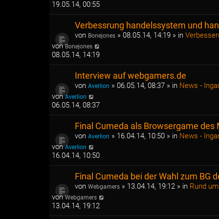
19.05.14, 00:55
Verbessrung handelssystem und ha
von
»
08.05.14, 14:19
» in
Verbesser
Bonejones
von
Bonejones
08.05.14, 14:19
Interview auf webgamers.de
von
»
06.05.14, 08:37
» in
News - Ing
Averlion
von
Averlion
06.05.14, 08:37
Final Cumeda als Browsergame des 
von
»
16.04.14, 10:50
» in
News - Ing
Averlion
von
Averlion
16.04.14, 10:50
Final Cumeda bei der Wahl zum BG de
von
»
13.04.14, 19:12
» in
Rund ums
Webgamers
von
Webgamers
13.04.14, 19:12