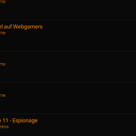
ame
el auf Webgamers
ame
ame
ame
e 11 - Espionage
press