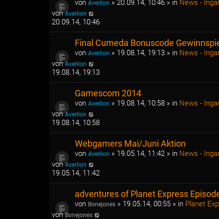
von
»
20.09.14, 10:46
» in
News - Ing
Averlion
von
Averlion
20.09.14, 10:46
Final Cumeda Bonuscode Gewinnspi
von
»
19.08.14, 19:13
» in
News - Ing
Averlion
von
Averlion
19.08.14, 19:13
Gamescom 2014
von
»
19.08.14, 10:58
» in
News - Ing
Averlion
von
Averlion
19.08.14, 10:58
Webgamers Mai/Juni Aktion
von
»
19.05.14, 11:42
» in
News - Ing
Averlion
von
Averlion
19.05.14, 11:42
adventures of Planet Express Episod
von
»
19.05.14, 00:55
» in
Planet Ex
Bonejones
von
Bonejones