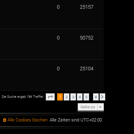
0
25157
0
50752
0
25104
Seite
1
von
8
2
3
4
5
8
1
Nächste
Die Suche ergab 196 Treffer
…
Gehe zu
Alle Cookies löschen
Alle Zeiten sind
UTC+02:00