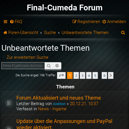
Final-Cumeda Forum
FAQ
Registrieren
Anmelden
S
Foren-Übersicht
Suche
Unbeantwortete Themen
u
Unbeantwortete Themen
c
Zur erweiterten Suche
h
Suche
Erweiterte Suche
e
Seite
1
von
8
2
3
4
5
8
1
Nächste
Die Suche ergab 196 Treffer
…
Themen
Forum Aktualisiert und neues Theme
Letzter Beitrag von
«
20.12.21, 10:37
Averlion
Verfasst in
News - Ingame
Update über die Anpassungen und PayPal
wieder aktiviert.