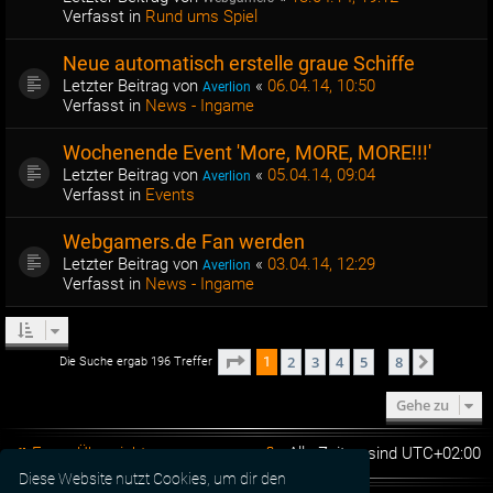
Verfasst in
Rund ums Spiel
Neue automatisch erstelle graue Schiffe
Letzter Beitrag von
«
06.04.14, 10:50
Averlion
Verfasst in
News - Ingame
Wochenende Event 'More, MORE, MORE!!!'
Letzter Beitrag von
«
05.04.14, 09:04
Averlion
Verfasst in
Events
Webgamers.de Fan werden
Letzter Beitrag von
«
03.04.14, 12:29
Averlion
Verfasst in
News - Ingame
Seite
1
von
8
2
3
4
5
8
1
Nächste
Die Suche ergab 196 Treffer
…
Gehe zu
Foren-Übersicht
Alle Zeiten sind
UTC+02:00
Diese Website nutzt Cookies, um dir den