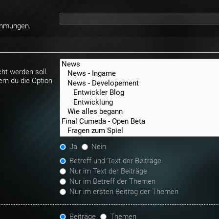
timmungen.
ht werden soll.
rn du die Option
Ja
Nein
Betreff und Text der Beiträge
Nur im Text der Beiträge
Nur im Betreff der Themen
Nur im ersten Beitrag der Themen
Beiträge
Themen