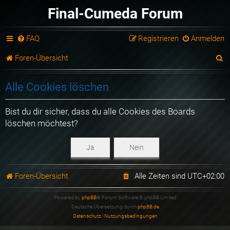
Final-Cumeda Forum
FAQ
Registrieren
Anmelden
S
Foren-Übersicht
u
Alle Cookies löschen
c
h
Bist du dir sicher, dass du alle Cookies des Boards
löschen möchtest?
e
Foren-Übersicht
Alle Zeiten sind
UTC+02:00
Powered by
phpBB
® Forum Software © phpBB Limited
Deutsche Übersetzung durch
phpBB.de
Datenschutz
|
Nutzungsbedingungen