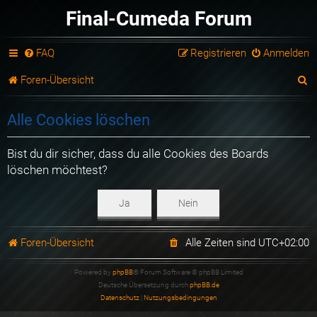
Final-Cumeda Forum
FAQ
Registrieren
Anmelden
S
Foren-Übersicht
u
Alle Cookies löschen
c
h
Bist du dir sicher, dass du alle Cookies des Boards
löschen möchtest?
e
Foren-Übersicht
Alle Zeiten sind
UTC+02:00
Powered by
phpBB
® Forum Software © phpBB Limited
Deutsche Übersetzung durch
phpBB.de
Datenschutz
|
Nutzungsbedingungen