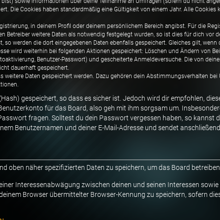
 bist) sowie Informationen über deine Teilnahme an Umfragen (sofern du nicht angeme
ert. Die Cookies haben standardmäßig eine Gültigkeit von einem Jahr. Alle Cookies k
gistrierung, in deinem Profil oder deinem persönlichem Bereich angibst. Für die Reg
Betreiber weitere Daten als notwendig festgelegt wurden, so ist dies für dich vor de
st, so werden die dort eingegebenen Daten ebenfalls gespeichert. Gleiches gilt, wenn
resse wird weiterhin bei folgenden Aktionen gespeichert: Löschen und Ändern von Be
ontoaktivierung, Benutzer-Passwort) und gescheiterte Anmeldeversuche. Die von dei
icht dauerhaft gespeichert.
ass weitere Daten gespeichert werden. Dazu gehören dein Abstimmungsverhalten bei U
tionen.
ash) gespeichert, so dass es sicher ist. Jedoch wird dir empfohlen, dies
Benutzerkonto für das Board, also geh mit ihm sorgsam um. Insbesondere 
 Passwort fragen. Solltest du dein Passwort vergessen haben, so kannst 
inem Benutzernamen und deiner E-Mail-Adresse und sendet anschließend e
und oben näher spezifizierten Daten zu speichern, um das Board betreibe
 einer Interessenabwägung zwischen deinen und seinen Interessen sowie d
deinem Browser übermittelter Browser-Kennung zu speichern, sofern dies