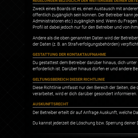
REGELUNGEN BEZÜGLICH DER WEITERGABE DEINER DAT
Zweck eines Boards ist es, einen Austausch mit anderen 
öffentlich zugänglich sein können. Der Betreiber kann je
Administratoren etc.) zugänglich sind. Wenn du Fragen
Profil ist dabei jedoch nur für den Betreiber und von i
Andere als die oben genannten Daten wird der Betreiber 
der Daten (z. B. an Strafverfolgungsbehörden) verpflicht
GESTATTUNG DER KONTAKTAUFNAHME
Du gestattest dem Betreiber darüber hinaus, dich unter
erforderlich ist. Darüber hinaus dürfen er und andere Be
GELTUNGSBEREICH DIESER RICHTLINIE
Diese Richtlinie umfasst nur den Bereich der Seiten, d
verarbeitet, wird er dich darüber gesondert informieren.
AUSKUNFTSRECHT
Der Betreiber erteilt dir auf Anfrage Auskunft, welche D
Du kannst jederzeit die Löschung bzw. Sperrung deiner D