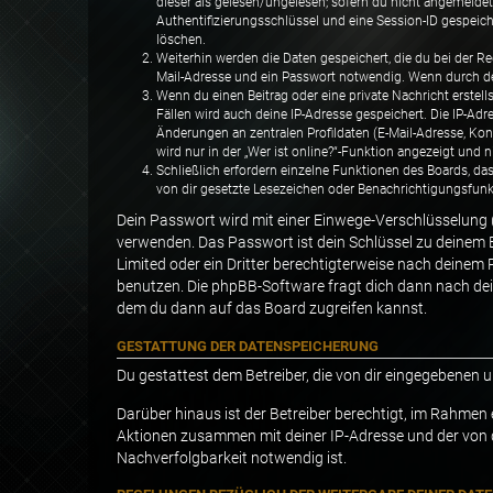
dieser als gelesen/ungelesen; sofern du nicht angemeldet
Authentifizierungsschlüssel und eine Session-ID gespeich
löschen.
Weiterhin werden die Daten gespeichert, die du bei der Re
Mail-Adresse und ein Passwort notwendig. Wenn durch den 
Wenn du einen Beitrag oder eine private Nachricht erstell
Fällen wird auch deine IP-Adresse gespeichert. Die IP-Ad
Änderungen an zentralen Profildaten (E-Mail-Adresse, K
wird nur in der „Wer ist online?“-Funktion angezeigt und n
Schließlich erfordern einzelne Funktionen des Boards, d
von dir gesetzte Lesezeichen oder Benachrichtigungsfunk
Dein Passwort wird mit einer Einwege-Verschlüsselung (H
verwenden. Das Passwort ist dein Schlüssel zu deinem 
Limited oder ein Dritter berechtigterweise nach deinem
benutzen. Die phpBB-Software fragt dich dann nach de
dem du dann auf das Board zugreifen kannst.
GESTATTUNG DER DATENSPEICHERUNG
Du gestattest dem Betreiber, die von dir eingegebenen 
Darüber hinaus ist der Betreiber berechtigt, im Rahmen
Aktionen zusammen mit deiner IP-Adresse und der von 
Nachverfolgbarkeit notwendig ist.