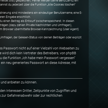
ldet bist) gespeichert. Ferner werden deine Benutzer-ID, ein
annst du jederzeit über die Funktion „Alle Cookies löschen“
istrierung sind mindestens ein eindeutiger Benutzername, eine E-
ren Eingabe ersichtlich.
 du einen Beitrag als Entwurf zwischenspeicherst. In diesen
iträgen (dazu zählen Private Nachrichten und Umfragen),
nem Browser übermittelte Browser-Kennzeichnung (User Agent)
mfragen, der Gelesen-Status von deinen Beiträgen oder explizit
es Passwort nicht auf einer Vielzahl von Webseiten zu
wird dich kein Vertreter des Betreibers, von phpBB
du die Funktion „Ich habe mein Passwort vergessen“
in neu generiertes Passwort an diese Adresse, mit
n und anbieten zu können.
en Interessen Dritter, Zeitpunkte von Zugriffen und
 zur Gefahrenabwehr oder zur rechtlichen