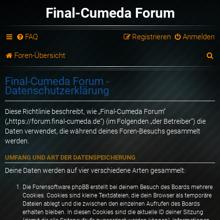
Final-Cumeda Forum
FAQ
Registrieren
Anmelden
S
Foren-Übersicht
u
Final-Cumeda Forum -
c
Datenschutzerklärung
h
Diese Richtlinie beschreibt, wie „Final-Cumeda Forum“
e
(„https://forum.final-cumeda.de“) (im Folgenden „der Betreiber“) die
Daten verwendet, die während deines Foren-Besuchs gesammelt
werden.
UMFANG UND ART DER DATENSPEICHERUNG
Deine Daten werden auf vier verschiedene Arten gesammelt:
Die Forensoftware phpBB erstellt bei deinem Besuch des Boards mehrere
Cookies. Cookies sind kleine Textdateien, die dein Browser als temporäre
Dateien ablegt und die zwischen den einzelnen Aufrufen des Boards
erhalten bleiben. In diesen Cookies sind die aktuelle ID deiner Sitzung