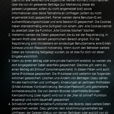
(damit dir alle Seitenaufrufe zugeordnet werden können), Informationen
über die von dir gelesenen Beiträge (zur Markierung dieser als
gelesen/ungelesen; sofern du nicht angemeldet bist) sowie
Informationen über deine Teilnahme an Umfragen (sofern du nicht
angemeldet bist) gespeichert. Ferner werden deine Benutzer-ID, ein
Authentifizierungsschlüssel und eine Session-ID gespeichert. Die Cookies
haben standardmäßig eine Gültigkeit von einem Jahr. Alle Cookies kannst
du jederzeit über die Funktion „Alle Cookies löschen“ löschen.
Weiterhin werden die Daten gespeichert, die du bei der Registrierung, in
deinem Profil oder deinem persönlichem Bereich angibst. Für die
Registrierung sind mindestens ein eindeutiger Benutzername, eine E-Mail-
Adresse und ein Passwort notwendig. Wenn durch den Betreiber weitere
Daten als notwendig festgelegt wurden, so ist dies für dich vor deren
Eingabe ersichtlich.
Wenn du einen Beitrag oder eine private Nachricht erstellst, so werden die
dort eingegebenen Daten ebenfalls gespeichert. Gleiches gilt, wenn du
einen Beitrag als Entwurf zwischenspeicherst. In diesen Fällen wird auch
deine IP-Adresse gespeichert. Die IP-Adresse wird weiterhin bei folgenden
Aktionen gespeichert: Löschen und Ändern von Beiträgen (dazu zählen
Private Nachrichten und Umfragen), Änderungen an zentralen Profildaten
(E-Mail-Adresse, Kontoaktivierung, Benutzer-Passwort) und gescheiterte
Anmeldeversuche. Die von deinem Browser übermittelte Browser-
Kennzeichnung (User Agent) wird nur in der „Wer ist online?“-Funktion
angezeigt und nicht dauerhaft gespeichert.
Schließlich erfordern einzelne Funktionen des Boards, dass weitere Daten
gespeichert werden. Dazu gehören dein Abstimmungsverhalten bei
Umfragen, der Gelesen-Status von deinen Beiträgen oder explizit von dir