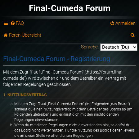
Final-Cumeda Forum
FAQ
Anmelden
S
Foren-Übersicht
u
Sprache:
c
Final-Cumeda Forum - Registrierung
h
Mit dem Zugriff auf „Final-Cumeda Forum“ („https://forum.final-
e
cumeda.de“) wird zwischen dir und dem Betreiber ein Vertrag mit
folgenden Regelungen geschlossen:
1. NUTZUNGSVERTRAG
Mit dem Zugriff auf „Final-Cumeda Forum“ (im Folgenden „das Board“)
schließt du einen Nutzungsvertrag mit dem Betreiber des Boards ab (im
Folgenden „Betreiber“) und erklärst dich mit den nachfolgenden
Regelungen einverstanden.
Wenn du mit diesen Regelungen nicht einverstanden bist, so darfst du
das Board nicht weiter nutzen. Für die Nutzung des Boards gelten jeweils
die an dieser Stelle veröffentlichten Regelungen.