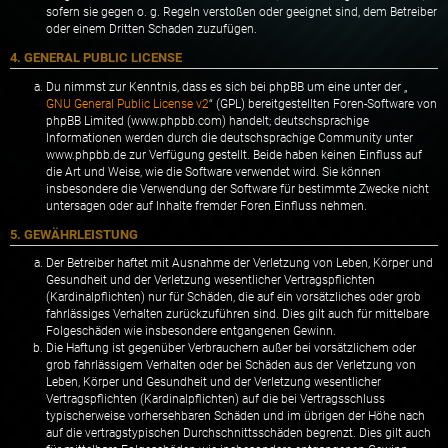
sofern sie gegen o. g. Regeln verstoßen oder geeignet sind, dem Betreiber
oder einem Dritten Schaden zuzufügen.
4. GENERAL PUBLIC LICENSE
Du nimmst zur Kenntnis, dass es sich bei phpBB um eine unter der „
GNU General Public License v2
“ (GPL) bereitgestellten Foren-Software von
phpBB Limited (www.phpbb.com) handelt; deutschsprachige
Informationen werden durch die deutschsprachige Community unter
www.phpbb.de zur Verfügung gestellt. Beide haben keinen Einfluss auf
die Art und Weise, wie die Software verwendet wird. Sie können
insbesondere die Verwendung der Software für bestimmte Zwecke nicht
untersagen oder auf Inhalte fremder Foren Einfluss nehmen.
5. GEWÄHRLEISTUNG
Der Betreiber haftet mit Ausnahme der Verletzung von Leben, Körper und
Gesundheit und der Verletzung wesentlicher Vertragspflichten
(Kardinalpflichten) nur für Schäden, die auf ein vorsätzliches oder grob
fahrlässiges Verhalten zurückzuführen sind. Dies gilt auch für mittelbare
Folgeschäden wie insbesondere entgangenen Gewinn.
Die Haftung ist gegenüber Verbrauchern außer bei vorsätzlichem oder
grob fahrlässigem Verhalten oder bei Schäden aus der Verletzung von
Leben, Körper und Gesundheit und der Verletzung wesentlicher
Vertragspflichten (Kardinalpflichten) auf die bei Vertragsschluss
typischerweise vorhersehbaren Schäden und im übrigen der Höhe nach
auf die vertragstypischen Durchschnittsschäden begrenzt. Dies gilt auch