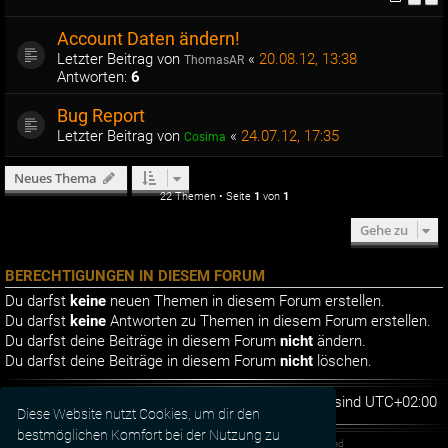
Account Daten ändern!
Letzter Beitrag von
«
20.08.12, 13:38
ThomasAR
Antworten:
6
Bug Report
Letzter Beitrag von
«
24.07.12, 17:35
Cosima
Neues Thema
22 Themen • Seite
1
von
1
Gehe zu
BERECHTIGUNGEN IN DIESEM FORUM
Du darfst
keine
neuen Themen in diesem Forum erstellen.
Du darfst
keine
Antworten zu Themen in diesem Forum erstellen.
Du darfst deine Beiträge in diesem Forum
nicht
ändern.
Du darfst deine Beiträge in diesem Forum
nicht
löschen.
Foren-Übersicht
Alle Zeiten sind
UTC+02:00
Diese Website nutzt Cookies, um dir den
bestmöglichen Komfort bei der Nutzung zu
Powered by
phpBB
® Forum Software © phpBB Limited