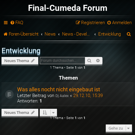
Final-Cumeda Forum
FAQ
Registrieren
Anmelden
S
Foren-Übersicht
News
News - Developement
Entwicklung
u
Entwicklung
c
Suche
Erweiterte Suche
Neues Thema
h
1 Thema • Seite
1
von
1
e
Themen
Was alles nocht nicht eingebaut ist
Letzter Beitrag von
«
29.12.10, 15:39
Dj Aalex
Antworten:
1
Neues Thema
1 Thema • Seite
1
von
1
Gehe zu