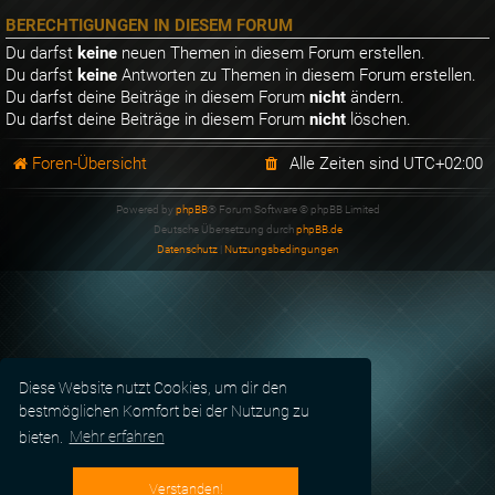
BERECHTIGUNGEN IN DIESEM FORUM
Du darfst
keine
neuen Themen in diesem Forum erstellen.
Du darfst
keine
Antworten zu Themen in diesem Forum erstellen.
Du darfst deine Beiträge in diesem Forum
nicht
ändern.
Du darfst deine Beiträge in diesem Forum
nicht
löschen.
Foren-Übersicht
Alle Zeiten sind
UTC+02:00
Powered by
phpBB
® Forum Software © phpBB Limited
Deutsche Übersetzung durch
phpBB.de
Datenschutz
|
Nutzungsbedingungen
Diese Website nutzt Cookies, um dir den
bestmöglichen Komfort bei der Nutzung zu
bieten.
Mehr erfahren
Verstanden!