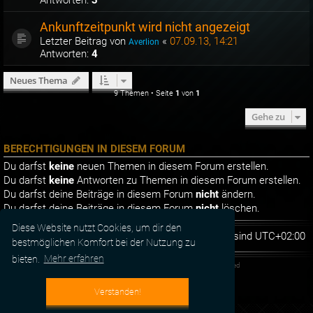
Ankunftzeitpunkt wird nicht angezeigt
Letzter Beitrag von
«
07.09.13, 14:21
Averlion
Antworten:
4
Neues Thema
9 Themen • Seite
1
von
1
Gehe zu
BERECHTIGUNGEN IN DIESEM FORUM
Du darfst
keine
neuen Themen in diesem Forum erstellen.
Du darfst
keine
Antworten zu Themen in diesem Forum erstellen.
Du darfst deine Beiträge in diesem Forum
nicht
ändern.
Du darfst deine Beiträge in diesem Forum
nicht
löschen.
Diese Website nutzt Cookies, um dir den
Foren-Übersicht
Alle Zeiten sind
UTC+02:00
bestmöglichen Komfort bei der Nutzung zu
bieten.
Mehr erfahren
Powered by
phpBB
® Forum Software © phpBB Limited
Deutsche Übersetzung durch
phpBB.de
Verstanden!
Datenschutz
|
Nutzungsbedingungen