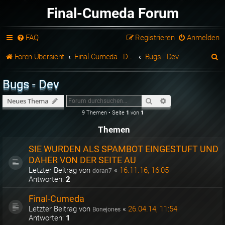
Final-Cumeda Forum
FAQ
Registrieren
Anmelden
S
Foren-Übersicht
Final Cumeda - Developer
Bugs - Dev
u
Bugs - Dev
c
Suche
Erweiterte Suche
Neues Thema
h
9 Themen • Seite
1
von
1
e
Themen
SIE WURDEN ALS SPAMBOT EINGESTUFT UND
DAHER VON DER SEITE AU
Letzter Beitrag von
«
16.11.16, 16:05
doran7
Antworten:
2
Final-Cumeda
Letzter Beitrag von
«
26.04.14, 11:54
Bonejones
Antworten:
1