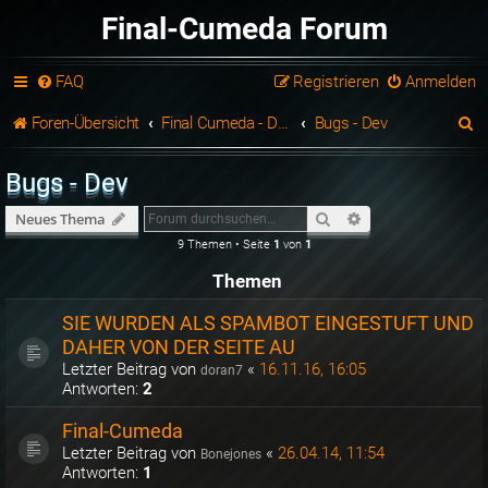
Final-Cumeda Forum
FAQ
Registrieren
Anmelden
S
Foren-Übersicht
Final Cumeda - Developer
Bugs - Dev
u
Bugs - Dev
c
Suche
Erweiterte Suche
Neues Thema
h
9 Themen • Seite
1
von
1
e
Themen
SIE WURDEN ALS SPAMBOT EINGESTUFT UND
DAHER VON DER SEITE AU
Letzter Beitrag von
«
16.11.16, 16:05
doran7
Antworten:
2
Final-Cumeda
Letzter Beitrag von
«
26.04.14, 11:54
Bonejones
Antworten:
1