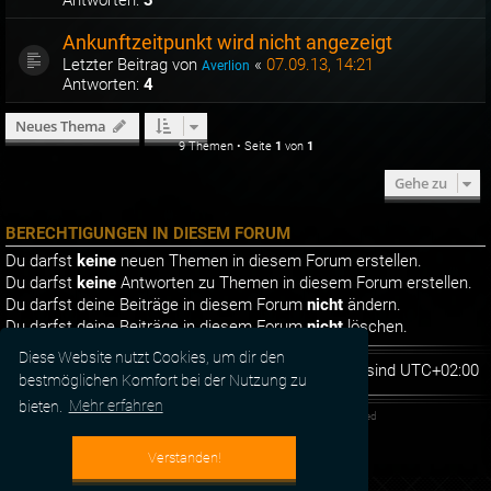
Ankunftzeitpunkt wird nicht angezeigt
Letzter Beitrag von
«
07.09.13, 14:21
Averlion
Antworten:
4
Neues Thema
9 Themen • Seite
1
von
1
Gehe zu
BERECHTIGUNGEN IN DIESEM FORUM
Du darfst
keine
neuen Themen in diesem Forum erstellen.
Du darfst
keine
Antworten zu Themen in diesem Forum erstellen.
Du darfst deine Beiträge in diesem Forum
nicht
ändern.
Du darfst deine Beiträge in diesem Forum
nicht
löschen.
Diese Website nutzt Cookies, um dir den
Foren-Übersicht
Alle Zeiten sind
UTC+02:00
bestmöglichen Komfort bei der Nutzung zu
bieten.
Mehr erfahren
Powered by
phpBB
® Forum Software © phpBB Limited
Deutsche Übersetzung durch
phpBB.de
Verstanden!
Datenschutz
|
Nutzungsbedingungen