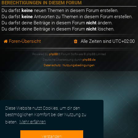
BERECHTIGUNGEN IN DIESEM FORUM
Du darfst
keine
neuen Themen in diesem Forum erstellen.
Du darfst
keine
Antworten zu Themen in diesem Forum erstellen.
Du darfst deine Beiträge in diesem Forum
nicht
ändern.
Du darfst deine Beiträge in diesem Forum
nicht
löschen.
Foren-Übersicht
Alle Zeiten sind
UTC+02:00
Powered by
phpBB
® Forum Software © phpBB Limited
Deutsche Übersetzung durch
phpBB.de
Datenschutz
|
Nutzungsbedingungen
Diese Website nutzt Cookies, um dir den
bestmöglichen Komfort bei der Nutzung zu
bieten.
Mehr erfahren
Verstanden!