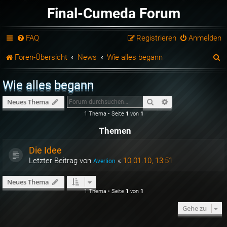
Final-Cumeda Forum
FAQ
Registrieren
Anmelden
S
Foren-Übersicht
News
Wie alles begann
u
Wie alles begann
c
Suche
Erweiterte Suche
Neues Thema
h
1 Thema • Seite
1
von
1
e
Themen
Die Idee
Letzter Beitrag von
«
10.01.10, 13:51
Averlion
Neues Thema
1 Thema • Seite
1
von
1
Gehe zu